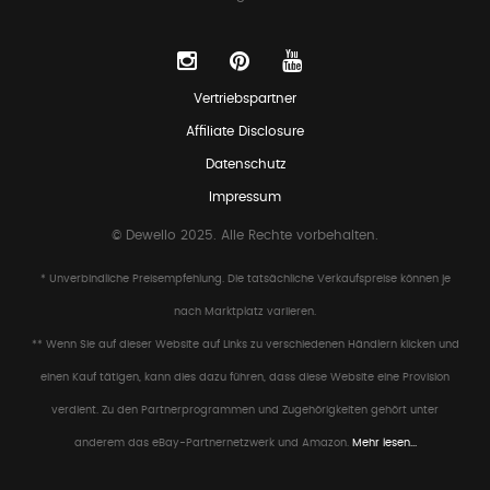
Vertriebspartner
Affiliate Disclosure
Datenschutz
Impressum
© Dewello 2025. Alle Rechte vorbehalten.
* Unverbindliche Preisempfehlung. Die tatsächliche Verkaufspreise können je
nach Marktplatz variieren.
** Wenn Sie auf dieser Website auf Links zu verschiedenen Händlern klicken und
einen Kauf tätigen, kann dies dazu führen, dass diese Website eine Provision
verdient. Zu den Partnerprogrammen und Zugehörigkeiten gehört unter
anderem das eBay-Partnernetzwerk und Amazon.
Mehr lesen...