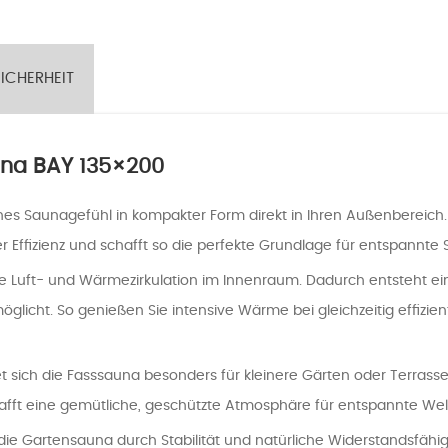
ICHERHEIT
una BAY 135×200
es Saunagefühl in kompakter Form direkt in Ihren Außenbereich. 
ler Effizienz und schafft so die perfekte Grundlage für entspann
male Luft- und Wärmezirkulation im Innenraum. Dadurch entsteht 
möglicht. So genießen Sie intensive Wärme bei gleichzeitig effizi
sich die Fasssauna besonders für kleinere Gärten oder Terrassen
afft eine gemütliche, geschützte Atmosphäre für entspannte W
e Gartensauna durch Stabilität und natürliche Widerstandsfähigke