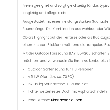
Freien geeignet und sorgt gleichzeitig für das typ
langlebig und pflegeleicht.
Ausgestattet mit einem leistungsstarken Saunaofen
Saunagänge. Die Kombination aus wohltuender Wär
Ob als Highlight auf der Terrasse oder als Rückzugs
einem echten Blickfang, während die kompakte Bauwe
Mit der Outdoor Fasssauna BAY 135×200 schaffen S
möchten, und verwandeln Sie Ihren Außenbereich i
Outdoor Gartensauna für 1-3 Personen
4,5 kW Ofen (bis ca. 70 °C)
inkl. 15 kg Saunasteine + Sauna-Set
Fichte, wetterfestes Dach mit Asphaltschindeln
Produktreihe:
Klassische Saunen