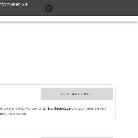
nformieren Sie
ZUM ANGEBOT
bei unserem Gold-Partner unter
TroniTechnik.de
und profitieren Sie von
kabine oder Sauna.