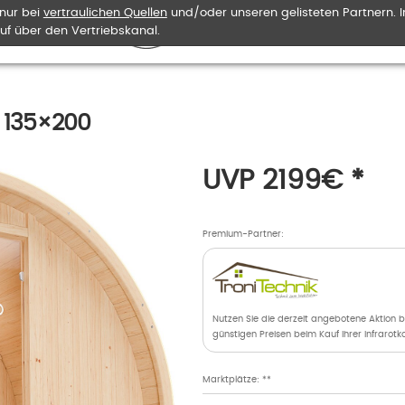
 nur bei
vertraulichen Quellen
und/oder unseren gelisteten Partnern. I
uf über den Vertriebskanal.
 135×200
UVP 2199
€
*
Premium-Partner:
Nutzen Sie die derzeit angebotene Aktion 
günstigen Preisen beim Kauf Ihrer Infrarot
Marktplätze: **