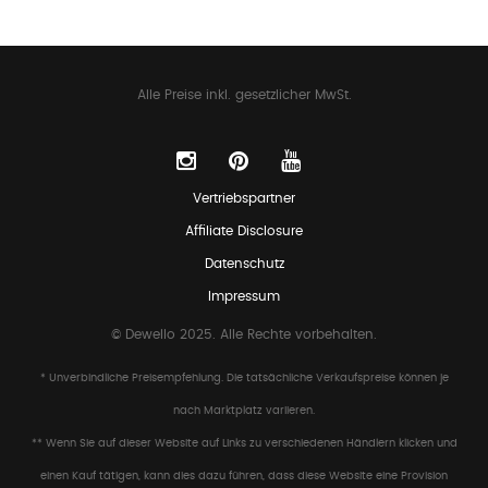
Alle Preise inkl. gesetzlicher MwSt.
Vertriebspartner
Affiliate Disclosure
Datenschutz
Impressum
© Dewello 2025. Alle Rechte vorbehalten.
* Unverbindliche Preisempfehlung. Die tatsächliche Verkaufspreise können je
nach Marktplatz variieren.
** Wenn Sie auf dieser Website auf Links zu verschiedenen Händlern klicken und
einen Kauf tätigen, kann dies dazu führen, dass diese Website eine Provision